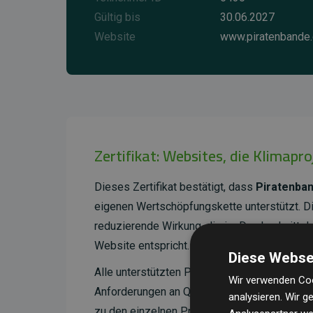
Gültig bis
30.06.2027
Website
www.piratenbande
Zertifikat: Websites, die Klimapr
Dieses Zertifikat bestätigt, dass
Piratenba
eigenen Wertschöpfungskette unterstützt. 
reduzierende Wirkung, die im Durchschnitt 
Website entspricht.
Diese Webse
Alle unterstützten Projekte werden durch
Go
Wir verwenden Coo
Anforderungen an Qualität, tatsächliche Kli
analysieren. Wir 
zu den einzelnen Projekten finden
Sie hier.