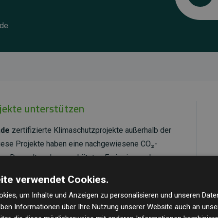
.de
ojekte unterstützen
nde
zertifizierte Klimaschutzprojekte außerhalb der
Diese Projekte haben eine nachgewiesene CO₂-
dem Doppelten der geschätzten Emissionen der
ite verwendet Cookies.
ld Standard
verifiziert und erfüllen höchste
kies, um Inhalte und Anzeigen zu personalisieren und unseren Date
mawirkung und Transparenz. Weitere Informationen
geben Informationen über Ihre Nutzung unserer Website auch an uns