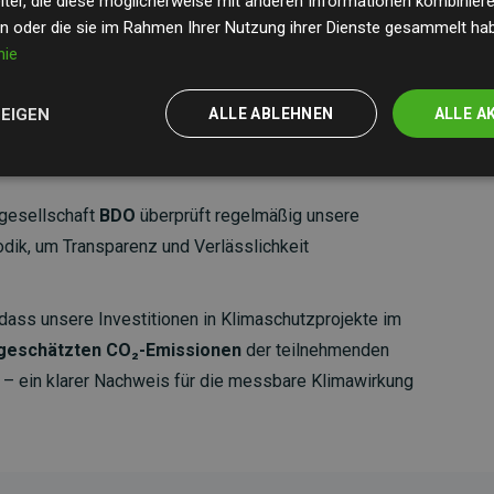
ter, die diese möglicherweise mit anderen Informationen kombinieren
en oder die sie im Rahmen Ihrer Nutzung ihrer Dienste gesammelt ha
nie
ZEIGEN
ALLE ABLEHNEN
ALLE A
gesellschaft
BDO
überprüft regelmäßig unsere
ik, um Transparenz und Verlässlichkeit
dass unsere Investitionen in Klimaschutzprojekte im
 geschätzten CO₂-Emissionen
der teilnehmenden
 ein klarer Nachweis für die messbare Klimawirkung