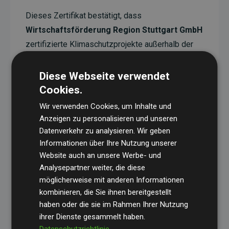
Dieses Zertifikat bestätigt, dass
Wirtschaftsförderung Region Stuttgart GmbH
zertifizierte Klimaschutzprojekte außerhalb der
eigenen Wertschöpfungskette unterstützt. Diese
Projekte haben eine nachgewiesene CO₂-
Diese Webseite verwendet
reduzierende Wirkung, die im Durchschnitt dem
Cookies.
Doppelten der geschätzten Emissionen der
Wir verwenden Cookies, um Inhalte und
Website entspricht.
Anzeigen zu personalisieren und unseren
Datenverkehr zu analysieren. Wir geben
Alle unterstützten Projekte werden durch
Gold
Informationen über Ihre Nutzung unserer
Standard
verifiziert und erfüllen höchste
Website auch an unsere Werbe- und
Anforderungen an Qualität, tatsächliche
Analysepartner weiter, die diese
Klimawirkung und Transparenz. Weitere
möglicherweise mit anderen Informationen
Informationen zu den einzelnen Projekten finden
kombinieren, die Sie ihnen bereitgestellt
haben oder die sie im Rahmen Ihrer Nutzung
Sie hier.
ihrer Dienste gesammelt haben.