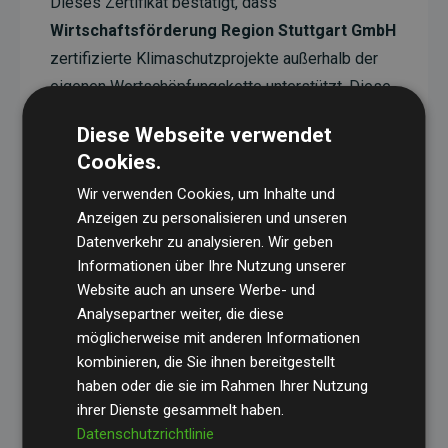
Dieses Zertifikat bestätigt, dass
Wirtschaftsförderung Region Stuttgart GmbH
zertifizierte Klimaschutzprojekte außerhalb der
eigenen Wertschöpfungskette unterstützt. Diese
Projekte haben eine nachgewiesene CO₂-
Diese Webseite verwendet
reduzierende Wirkung, die im Durchschnitt dem
Cookies.
Doppelten der geschätzten Emissionen der
Wir verwenden Cookies, um Inhalte und
Website entspricht.
Anzeigen zu personalisieren und unseren
Alle unterstützten Projekte werden durch
Gold
Datenverkehr zu analysieren. Wir geben
Standard
verifiziert und erfüllen höchste
Informationen über Ihre Nutzung unserer
Website auch an unsere Werbe- und
Anforderungen an Qualität, tatsächliche
Analysepartner weiter, die diese
Klimawirkung und Transparenz. Weitere
möglicherweise mit anderen Informationen
Informationen zu den einzelnen Projekten finden
kombinieren, die Sie ihnen bereitgestellt
Sie hier.
haben oder die sie im Rahmen Ihrer Nutzung
ihrer Dienste gesammelt haben.
Datenschutzrichtlinie