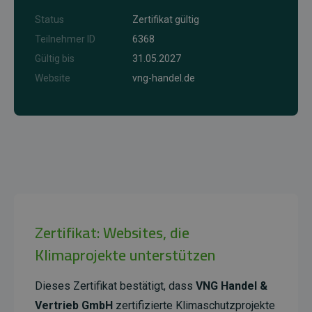
Status
Zertifikat gültig
Teilnehmer ID
6368
Gültig bis
31.05.2027
Website
vng-handel.de
Zertifikat: Websites, die
Klimaprojekte unterstützen
Dieses Zertifikat bestätigt, dass
VNG Handel &
Vertrieb GmbH
zertifizierte Klimaschutzprojekte