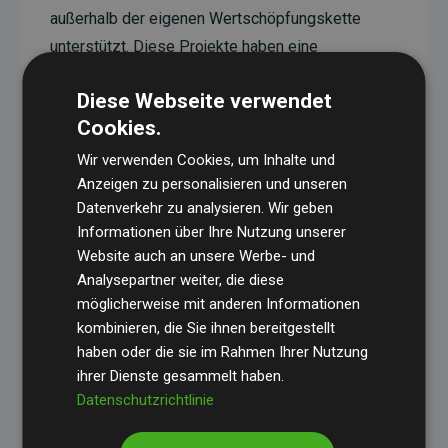
außerhalb der eigenen Wertschöpfungskette
unterstützt. Diese Projekte haben eine
nachgewiesene CO₂-reduzierende Wirkung, die
Diese Webseite verwendet
im Durchschnitt dem Doppelten der geschätzten
Cookies.
Emissionen der Website entspricht.
Wir verwenden Cookies, um Inhalte und
Alle unterstützten Projekte werden durch
Gold
Anzeigen zu personalisieren und unseren
Standard
verifiziert und erfüllen höchste
Datenverkehr zu analysieren. Wir geben
Anforderungen an Qualität, tatsächliche
Informationen über Ihre Nutzung unserer
Klimawirkung und Transparenz. Weitere
Website auch an unsere Werbe- und
Informationen zu den einzelnen Projekten finden
Analysepartner weiter, die diese
möglicherweise mit anderen Informationen
Sie hier.
kombinieren, die Sie ihnen bereitgestellt
haben oder die sie im Rahmen Ihrer Nutzung
ihrer Dienste gesammelt haben.
Datenschutzrichtlinie
Initiative Websites, die Klimaprojekte unterstützen