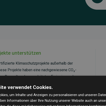
ojekte unterstützen
tifizierte Klimaschutzprojekte außerhalb der
Diese Projekte haben eine nachgewiesene CO₂-
dem Doppelten der geschätzten Emissionen der
ite verwendet Cookies.
ld Standard
verifiziert und erfüllen höchste
kies, um Inhalte und Anzeigen zu personalisieren und unseren Date
mawirkung und Transparenz. Weitere Informationen
geben Informationen über Ihre Nutzung unserer Website auch an uns