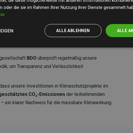
ter, die diese möglicherweise mit anderen Informationen kombinieren
en oder die sie im Rahmen Ihrer Nutzung ihrer Dienste gesammelt ha
nie
ZEIGEN
ALLE ABLEHNEN
ALLE A
gesellschaft
BDO
überprüft regelmäßig unsere
ik, um Transparenz und Verlässlichkeit
dass unsere Investitionen in Klimaschutzprojekte im
 geschätzten CO₂-Emissionen
der teilnehmenden
 ein klarer Nachweis für die messbare Klimawirkung