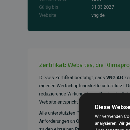
Gültig bis
31.03.2027
Website
vng.de
Zertifikat: Websites, die Klimapr
Dieses Zertifikat bestätigt, dass
VNG AG
zer
eigenen Wertschöpfungskette unterstützt. 
reduzierende Wirkung, die im Durchschnitt 
Website entspricht.
Diese Webse
Alle unterstützten Projekte werden durch
Go
Wir verwenden Coo
Anforderungen an Qualität, tatsächliche Kli
analysieren. Wir 
zu den einzelnen Projekten finden
Sie hier.