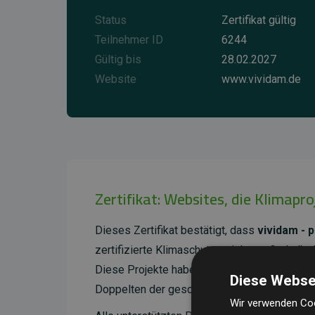
Status
Zertifikat gültig
Teilnehmer ID
6244
Gültig bis
28.02.2027
Website
www.vividam.de
Zertifikat: Websites, die Klimapr
Dieses Zertifikat bestätigt, dass
vividam -
zertifizierte Klimaschutzprojekte außerhalb
Diese Projekte haben eine nachgewiesene C
Diese Webse
Doppelten der geschätzten Emissionen der W
Wir verwenden Coo