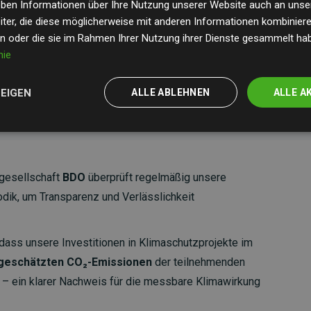
ld Standard
verifiziert und erfüllen höchste
geben Informationen über Ihre Nutzung unserer Website auch an uns
mawirkung und Transparenz. Weitere Informationen
ter, die diese möglicherweise mit anderen Informationen kombinieren
en oder die sie im Rahmen Ihrer Nutzung ihrer Dienste gesammelt ha
nie
ZEIGEN
ALLE ABLEHNEN
ALLE A
gesellschaft
BDO
überprüft regelmäßig unsere
ik, um Transparenz und Verlässlichkeit
dass unsere Investitionen in Klimaschutzprojekte im
 geschätzten CO₂-Emissionen
der teilnehmenden
 ein klarer Nachweis für die messbare Klimawirkung