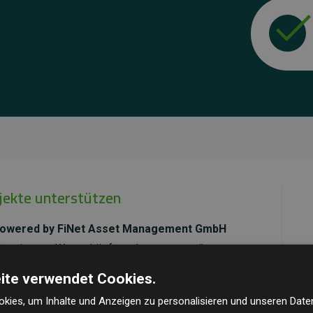
ojekte unterstützen
 powered by FiNet Asset Management GmbH
 der eigenen Wertschöpfungskette unterstützt.
O₂-reduzierende Wirkung, die im Durchschnitt dem
ite verwendet Cookies.
ebsite entspricht.
kies, um Inhalte und Anzeigen zu personalisieren und unseren Date