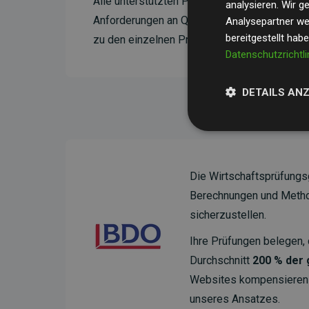
Alle unterstützten Projekte werden durch
Go
analysieren. Wir 
Anforderungen an Qualität, tatsächliche Kli
Analysepartner wei
bereitgestellt hab
zu den einzelnen Projekten finden
Sie hier.
Datenschutzrichtli
DETAILS AN
Die Wirtschaftsprüfungs
Berechnungen und Method
sicherzustellen.
Ihre Prüfungen belegen, 
Durchschnitt
200 % der
Websites kompensieren –
unseres Ansatzes.