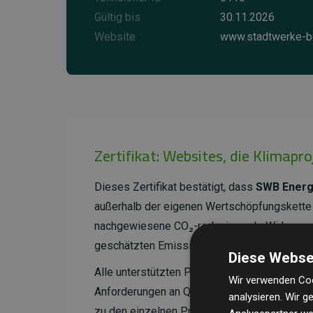
Gültig bis
30.11.2026
Website
www.stadtwerke-b
Zertifikat: Websites, die Klimapr
Dieses Zertifikat bestätigt, dass
SWB Energ
außerhalb der eigenen Wertschöpfungskette 
nachgewiesene CO₂-reduzierende Wirkung, d
geschätzten Emissionen der Website entspri
Diese Webse
Alle unterstützten Projekte werden durch
Go
Wir verwenden Coo
Anforderungen an Qualität, tatsächliche Kli
analysieren. Wir 
zu den einzelnen Projekten finden
Sie hier.