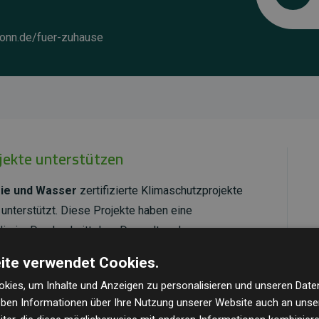
onn.de/fuer-zuhause
ojekte unterstützen
ie und Wasser
zertifizierte Klimaschutzprojekte
unterstützt. Diese Projekte haben eine
ie im Durchschnitt dem Doppelten der
cht.
ite verwendet Cookies.
ld Standard
verifiziert und erfüllen höchste
kies, um Inhalte und Anzeigen zu personalisieren und unseren Date
mawirkung und Transparenz. Weitere Informationen
geben Informationen über Ihre Nutzung unserer Website auch an uns