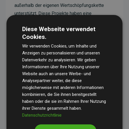
außerhalb der eigenen Wertschöpfungskette
unterstützt. Diese Projekte haben eine
nachgewiesene CO₂-reduzierende Wirkung, die
Diese Webseite verwendet
im Durchschnitt dem Doppelten der geschätzten
Cookies.
Emissionen der Website entspricht.
Wir verwenden Cookies, um Inhalte und
Alle unterstützten Projekte werden durch
Gold
Anzeigen zu personalisieren und unseren
Standard
verifiziert und erfüllen höchste
Datenverkehr zu analysieren. Wir geben
Anforderungen an Qualität, tatsächliche
Informationen über Ihre Nutzung unserer
Klimawirkung und Transparenz. Weitere
Website auch an unsere Werbe- und
Informationen zu den einzelnen Projekten finden
Analysepartner weiter, die diese
möglicherweise mit anderen Informationen
Sie hier.
kombinieren, die Sie ihnen bereitgestellt
haben oder die sie im Rahmen Ihrer Nutzung
ihrer Dienste gesammelt haben.
Datenschutzrichtlinie
Initiative Websites, die Klimaprojekte unterstützen