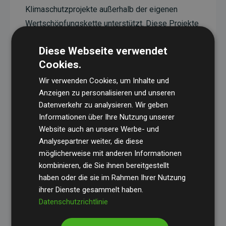
Klimaschutzprojekte außerhalb der eigenen
Wertschöpfungskette unterstützt. Diese Projekte
haben eine nachgewiesene CO₂-reduzierende
Diese Webseite verwendet
Wirkung, die im Durchschnitt dem Doppelten der
Cookies.
geschätzten Emissionen der Website entspricht.
Wir verwenden Cookies, um Inhalte und
Alle unterstützten Projekte werden durch
Gold
Anzeigen zu personalisieren und unseren
Standard
verifiziert und erfüllen höchste
Datenverkehr zu analysieren. Wir geben
Anforderungen an Qualität, tatsächliche
Informationen über Ihre Nutzung unserer
Klimawirkung und Transparenz. Weitere
Website auch an unsere Werbe- und
Informationen zu den einzelnen Projekten finden
Analysepartner weiter, die diese
möglicherweise mit anderen Informationen
Sie hier.
kombinieren, die Sie ihnen bereitgestellt
haben oder die sie im Rahmen Ihrer Nutzung
ihrer Dienste gesammelt haben.
Datenschutzrichtlinie
Initiative Websites, die Klimaprojekte unterstützen