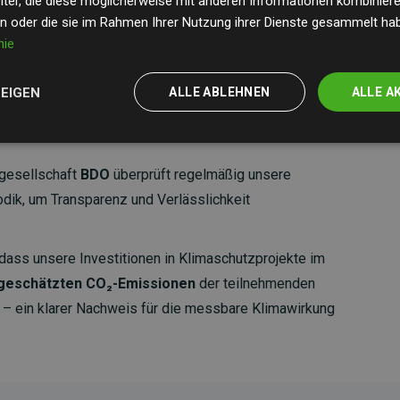
ter, die diese möglicherweise mit anderen Informationen kombinieren
en oder die sie im Rahmen Ihrer Nutzung ihrer Dienste gesammelt ha
nie
ZEIGEN
ALLE ABLEHNEN
ALLE A
gesellschaft
BDO
überprüft regelmäßig unsere
ik, um Transparenz und Verlässlichkeit
dass unsere Investitionen in Klimaschutzprojekte im
 geschätzten CO₂-Emissionen
der teilnehmenden
 ein klarer Nachweis für die messbare Klimawirkung