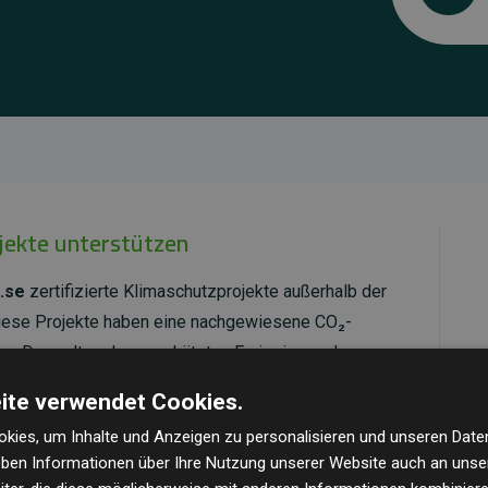
ojekte unterstützen
.se
zertifizierte Klimaschutzprojekte außerhalb der
Diese Projekte haben eine nachgewiesene CO₂-
dem Doppelten der geschätzten Emissionen der
ite verwendet Cookies.
ld Standard
verifiziert und erfüllen höchste
kies, um Inhalte und Anzeigen zu personalisieren und unseren Date
mawirkung und Transparenz. Weitere Informationen
geben Informationen über Ihre Nutzung unserer Website auch an uns