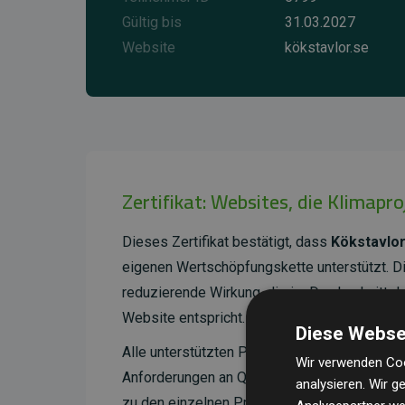
Gültig bis
31.03.2027
Website
kökstavlor.se
Zertifikat: Websites, die Klimapr
Dieses Zertifikat bestätigt, dass
Kökstavlor
eigenen Wertschöpfungskette unterstützt. 
reduzierende Wirkung, die im Durchschnitt 
Website entspricht.
Diese Webse
Alle unterstützten Projekte werden durch
Go
Wir verwenden Coo
Anforderungen an Qualität, tatsächliche Kli
analysieren. Wir 
zu den einzelnen Projekten finden
Sie hier.