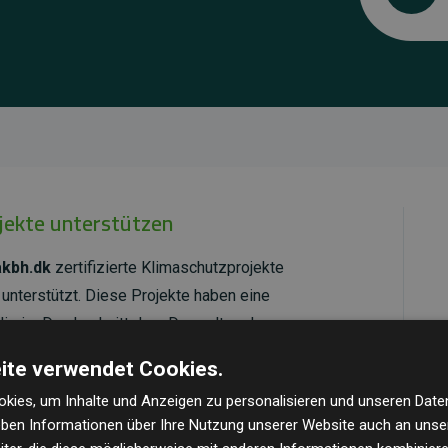
ojekte unterstützen
akbh.dk
zertifizierte Klimaschutzprojekte
unterstützt. Diese Projekte haben eine
ie im Durchschnitt dem Doppelten der
cht.
ite verwendet Cookies.
ld Standard
verifiziert und erfüllen höchste
kies, um Inhalte und Anzeigen zu personalisieren und unseren Date
mawirkung und Transparenz. Weitere Informationen
geben Informationen über Ihre Nutzung unserer Website auch an uns