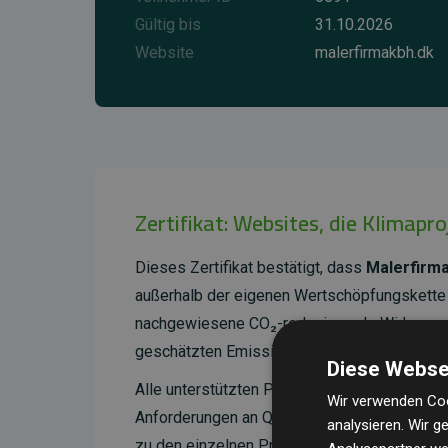
Gültig bis
31.10.2026
Website
malerfirmakbh.dk
Zertifikat: Websites, die Klimapr
Dieses Zertifikat bestätigt, dass
Malerfirm
außerhalb der eigenen Wertschöpfungskette 
nachgewiesene CO₂-reduzierende Wirkung, d
geschätzten Emissionen der Website entspri
Diese Webse
Alle unterstützten Projekte werden durch
Go
Wir verwenden Coo
Anforderungen an Qualität, tatsächliche Kli
analysieren. Wir 
zu den einzelnen Projekten finden
Sie hier.