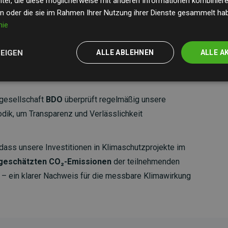
ter, die diese möglicherweise mit anderen Informationen kombinieren
en oder die sie im Rahmen Ihrer Nutzung ihrer Dienste gesammelt ha
nie
ZEIGEN
ALLE ABLEHNEN
ALLE A
gesellschaft
BDO
überprüft regelmäßig unsere
ik, um Transparenz und Verlässlichkeit
dass unsere Investitionen in Klimaschutzprojekte im
 geschätzten CO₂-Emissionen
der teilnehmenden
 ein klarer Nachweis für die messbare Klimawirkung