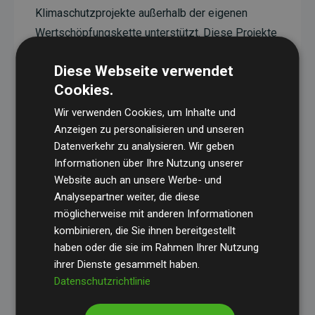
Klimaschutzprojekte außerhalb der eigenen
Wertschöpfungskette unterstützt. Diese Projekte
haben eine nachgewiesene CO₂-reduzierende
Diese Webseite verwendet
Wirkung, die im Durchschnitt dem Doppelten der
Cookies.
geschätzten Emissionen der Website entspricht.
Wir verwenden Cookies, um Inhalte und
Alle unterstützten Projekte werden durch
Gold
Anzeigen zu personalisieren und unseren
Standard
verifiziert und erfüllen höchste
Datenverkehr zu analysieren. Wir geben
Anforderungen an Qualität, tatsächliche
Informationen über Ihre Nutzung unserer
Klimawirkung und Transparenz. Weitere
Website auch an unsere Werbe- und
Informationen zu den einzelnen Projekten finden
Analysepartner weiter, die diese
möglicherweise mit anderen Informationen
Sie hier.
kombinieren, die Sie ihnen bereitgestellt
haben oder die sie im Rahmen Ihrer Nutzung
ihrer Dienste gesammelt haben.
Datenschutzrichtlinie
Initiative Websites, die Klimaprojekte unterstützen