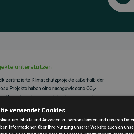
ojekte unterstützen
dk
zertifizierte Klimaschutzprojekte außerhalb der
Diese Projekte haben eine nachgewiesene CO₂-
dem Doppelten der geschätzten Emissionen der
ite verwendet Cookies.
ld Standard
verifiziert und erfüllen höchste
kies, um Inhalte und Anzeigen zu personalisieren und unseren Date
mawirkung und Transparenz. Weitere Informationen
geben Informationen über Ihre Nutzung unserer Website auch an uns