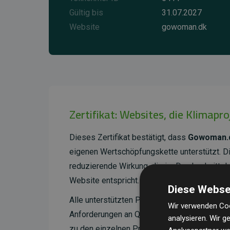
Gültig bis
31.07.2027
Website
gowoman.dk
Zertifikat: Websites, die Klimapr
Dieses Zertifikat bestätigt, dass
Gowoman.
eigenen Wertschöpfungskette unterstützt. 
reduzierende Wirkung, die im Durchschnitt 
Website entspricht.
Diese Webse
Alle unterstützten Projekte werden durch
Go
Wir verwenden Coo
Anforderungen an Qualität, tatsächliche Kli
analysieren. Wir 
zu den einzelnen Projekten finden
Sie hier.