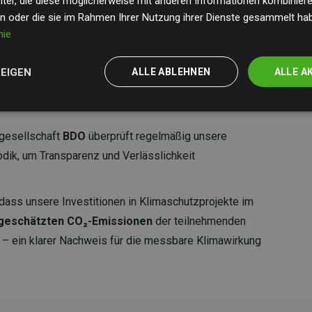
ter, die diese möglicherweise mit anderen Informationen kombinieren
en oder die sie im Rahmen Ihrer Nutzung ihrer Dienste gesammelt ha
nie
ZEIGEN
ALLE ABLEHNEN
ALLE A
gesellschaft
BDO
überprüft regelmäßig unsere
ik, um Transparenz und Verlässlichkeit
dass unsere Investitionen in Klimaschutzprojekte im
 geschätzten CO₂-Emissionen
der teilnehmenden
 ein klarer Nachweis für die messbare Klimawirkung