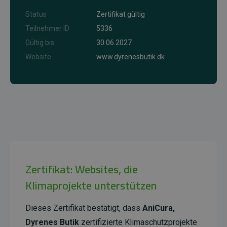
Status
Zertifikat gültig
Teilnehmer ID
5336
Gültig bis
30.06.2027
Website
www.dyrenesbutik.dk
Zertifikat: Websites, die
Klimaprojekte unterstützen
Dieses Zertifikat bestätigt, dass
AniCura,
Dyrenes Butik
zertifizierte Klimaschutzprojekte