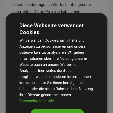
außerhalb der eigenen Wertschöpfungskette
unterstützt. Diese Projekte haben eine
nachgewiesene CO₂-reduzierende Wirkung, die
Diese Webseite verwendet
im Durchschnitt dem Doppelten der geschätzten
Cookies.
Emissionen der Website entspricht.
Wir verwenden Cookies, um Inhalte und
Alle unterstützten Projekte werden durch
Gold
Anzeigen zu personalisieren und unseren
Standard
verifiziert und erfüllen höchste
Datenverkehr zu analysieren. Wir geben
Anforderungen an Qualität, tatsächliche
Informationen über Ihre Nutzung unserer
Klimawirkung und Transparenz. Weitere
Website auch an unsere Werbe- und
Informationen zu den einzelnen Projekten finden
Analysepartner weiter, die diese
möglicherweise mit anderen Informationen
Sie hier.
kombinieren, die Sie ihnen bereitgestellt
haben oder die sie im Rahmen Ihrer Nutzung
ihrer Dienste gesammelt haben.
Datenschutzrichtlinie
Initiative Websites, die Klimaprojekte unterstützen