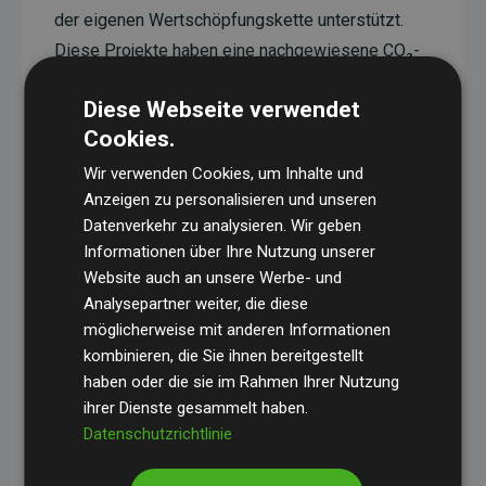
der eigenen Wertschöpfungskette unterstützt.
Diese Projekte haben eine nachgewiesene CO₂-
reduzierende Wirkung, die im Durchschnitt dem
Diese Webseite verwendet
Doppelten der geschätzten Emissionen der
Cookies.
Website entspricht.
Wir verwenden Cookies, um Inhalte und
Alle unterstützten Projekte werden durch
Gold
Anzeigen zu personalisieren und unseren
Standard
verifiziert und erfüllen höchste
Datenverkehr zu analysieren. Wir geben
Anforderungen an Qualität, tatsächliche
Informationen über Ihre Nutzung unserer
Klimawirkung und Transparenz. Weitere
Website auch an unsere Werbe- und
Informationen zu den einzelnen Projekten finden
Analysepartner weiter, die diese
möglicherweise mit anderen Informationen
Sie hier.
kombinieren, die Sie ihnen bereitgestellt
haben oder die sie im Rahmen Ihrer Nutzung
ihrer Dienste gesammelt haben.
Datenschutzrichtlinie
Initiative Websites, die Klimaprojekte unterstützen