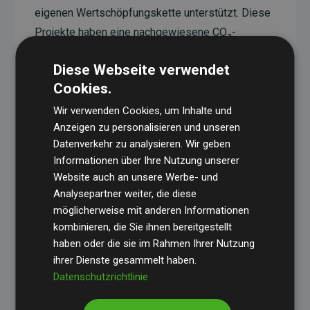
eigenen Wertschöpfungskette unterstützt. Diese
Projekte haben eine nachgewiesene CO₂-
reduzierende Wirkung, die im Durchschnitt dem
Diese Webseite verwendet
Doppelten der geschätzten Emissionen der
Cookies.
Website entspricht.
Wir verwenden Cookies, um Inhalte und
Alle unterstützten Projekte werden durch
Gold
Anzeigen zu personalisieren und unseren
Standard
verifiziert und erfüllen höchste
Datenverkehr zu analysieren. Wir geben
Anforderungen an Qualität, tatsächliche
Informationen über Ihre Nutzung unserer
Klimawirkung und Transparenz. Weitere
Website auch an unsere Werbe- und
Informationen zu den einzelnen Projekten finden
Analysepartner weiter, die diese
möglicherweise mit anderen Informationen
Sie hier.
kombinieren, die Sie ihnen bereitgestellt
haben oder die sie im Rahmen Ihrer Nutzung
ihrer Dienste gesammelt haben.
Datenschutzrichtlinie
Initiative Websites, die Klimaprojekte unterstützen