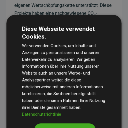
eigenen Wertschöpfungskette unterstützt. Diese
Projekte haben eine nachgewiesene CO₂-
reduzierende Wirkung, die im Durchschnitt dem
Diese Webseite verwendet
Doppelten der geschätzten Emissionen der
Cookies.
Website entspricht.
Wir verwenden Cookies, um Inhalte und
Alle unterstützten Projekte werden durch
Gold
Anzeigen zu personalisieren und unseren
Standard
verifiziert und erfüllen höchste
Datenverkehr zu analysieren. Wir geben
Anforderungen an Qualität, tatsächliche
Informationen über Ihre Nutzung unserer
Klimawirkung und Transparenz. Weitere
Website auch an unsere Werbe- und
Informationen zu den einzelnen Projekten finden
Analysepartner weiter, die diese
möglicherweise mit anderen Informationen
Sie hier.
kombinieren, die Sie ihnen bereitgestellt
haben oder die sie im Rahmen Ihrer Nutzung
ihrer Dienste gesammelt haben.
Datenschutzrichtlinie
Initiative Websites, die Klimaprojekte unterstützen