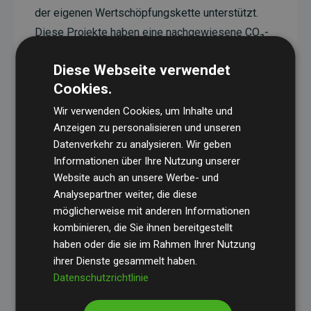
der eigenen Wertschöpfungskette unterstützt.
Diese Projekte haben eine nachgewiesene CO₂-
reduzierende Wirkung, die im Durchschnitt dem
Diese Webseite verwendet
Doppelten der geschätzten Emissionen der
Cookies.
Website entspricht.
Wir verwenden Cookies, um Inhalte und
Alle unterstützten Projekte werden durch
Gold
Anzeigen zu personalisieren und unseren
Standard
verifiziert und erfüllen höchste
Datenverkehr zu analysieren. Wir geben
Anforderungen an Qualität, tatsächliche
Informationen über Ihre Nutzung unserer
Klimawirkung und Transparenz. Weitere
Website auch an unsere Werbe- und
Informationen zu den einzelnen Projekten finden
Analysepartner weiter, die diese
möglicherweise mit anderen Informationen
Sie hier.
kombinieren, die Sie ihnen bereitgestellt
haben oder die sie im Rahmen Ihrer Nutzung
ihrer Dienste gesammelt haben.
Datenschutzrichtlinie
Initiative Websites, die Klimaprojekte unterstützen