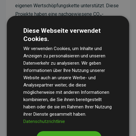
eigenen Wertschöpfungskette unterstützt. Diese
Projekte haben eine nachgewiesene CO₂-
reduzierende Wirkung, die im Durchschnitt dem
Diese Webseite verwendet
Doppelten der geschätzten Emissionen der
Cookies.
Website entspricht.
Wir verwenden Cookies, um Inhalte und
Alle unterstützten Projekte werden durch
Gold
Anzeigen zu personalisieren und unseren
Standard
verifiziert und erfüllen höchste
Datenverkehr zu analysieren. Wir geben
Anforderungen an Qualität, tatsächliche
Informationen über Ihre Nutzung unserer
Klimawirkung und Transparenz. Weitere
Website auch an unsere Werbe- und
Informationen zu den einzelnen Projekten finden
Analysepartner weiter, die diese
möglicherweise mit anderen Informationen
Sie hier.
kombinieren, die Sie ihnen bereitgestellt
haben oder die sie im Rahmen Ihrer Nutzung
ihrer Dienste gesammelt haben.
Datenschutzrichtlinie
Initiative Websites, die Klimaprojekte unterstützen