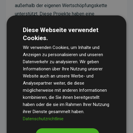
außerhalb der eigenen Wertschöpfungskette
unterstützt. Diese Projekte haben eine
nachgewiesene CO₂-reduzierende Wirkung, die
Diese Webseite verwendet
im Durchschnitt dem Doppelten der geschätzten
Cookies.
Emissionen der Website entspricht.
Wir verwenden Cookies, um Inhalte und
Alle unterstützten Projekte werden durch
Gold
Anzeigen zu personalisieren und unseren
Standard
verifiziert und erfüllen höchste
Datenverkehr zu analysieren. Wir geben
Anforderungen an Qualität, tatsächliche
Informationen über Ihre Nutzung unserer
Klimawirkung und Transparenz. Weitere
Website auch an unsere Werbe- und
Informationen zu den einzelnen Projekten finden
Analysepartner weiter, die diese
möglicherweise mit anderen Informationen
Sie hier.
kombinieren, die Sie ihnen bereitgestellt
haben oder die sie im Rahmen Ihrer Nutzung
ihrer Dienste gesammelt haben.
Datenschutzrichtlinie
Initiative Websites, die Klimaprojekte unterstützen