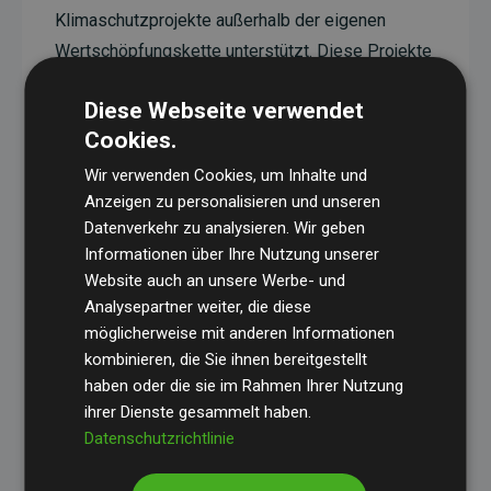
Klimaschutzprojekte außerhalb der eigenen
Wertschöpfungskette unterstützt. Diese Projekte
haben eine nachgewiesene CO₂-reduzierende
Diese Webseite verwendet
Wirkung, die im Durchschnitt dem Doppelten der
Cookies.
geschätzten Emissionen der Website entspricht.
Wir verwenden Cookies, um Inhalte und
Alle unterstützten Projekte werden durch
Gold
Anzeigen zu personalisieren und unseren
Standard
verifiziert und erfüllen höchste
Datenverkehr zu analysieren. Wir geben
Anforderungen an Qualität, tatsächliche
Informationen über Ihre Nutzung unserer
Klimawirkung und Transparenz. Weitere
Website auch an unsere Werbe- und
Informationen zu den einzelnen Projekten finden
Analysepartner weiter, die diese
möglicherweise mit anderen Informationen
Sie hier.
kombinieren, die Sie ihnen bereitgestellt
haben oder die sie im Rahmen Ihrer Nutzung
ihrer Dienste gesammelt haben.
Datenschutzrichtlinie
Initiative Websites, die Klimaprojekte unterstützen