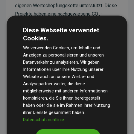
eigenen Wertschöpfungskette unterstützt. Diese
Projekte haben eine nachgewiesene CO₂-
reduzierende Wirkung, die im Durchschnitt dem
Diese Webseite verwendet
Doppelten der geschätzten Emissionen der
Cookies.
Website entspricht.
Wir verwenden Cookies, um Inhalte und
Alle unterstützten Projekte werden durch
Gold
Anzeigen zu personalisieren und unseren
Standard
verifiziert und erfüllen höchste
Datenverkehr zu analysieren. Wir geben
Anforderungen an Qualität, tatsächliche
Informationen über Ihre Nutzung unserer
Klimawirkung und Transparenz. Weitere
Website auch an unsere Werbe- und
Informationen zu den einzelnen Projekten finden
Analysepartner weiter, die diese
möglicherweise mit anderen Informationen
Sie hier.
kombinieren, die Sie ihnen bereitgestellt
haben oder die sie im Rahmen Ihrer Nutzung
ihrer Dienste gesammelt haben.
Datenschutzrichtlinie
Initiative Websites, die Klimaprojekte unterstützen