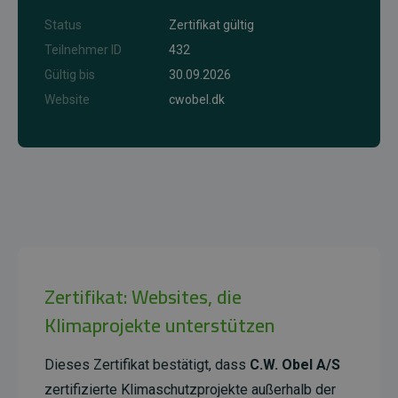
Status
Zertifikat gültig
Teilnehmer ID
432
Gültig bis
30.09.2026
Website
cwobel.dk
Zertifikat: Websites, die
Klimaprojekte unterstützen
Dieses Zertifikat bestätigt, dass
C.W. Obel A/S
zertifizierte Klimaschutzprojekte außerhalb der