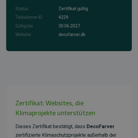
Status
Zertifikat gültig
Teilnehmer ID
4229
Gültig bis
30.06.2027
Website
decofarver.dk
Zertifikat: Websites, die
Klimaprojekte unterstützen
Dieses Zertifikat bestätigt, dass
DecoFarver
zertifizierte Klimaschutzprojekte außerhalb der