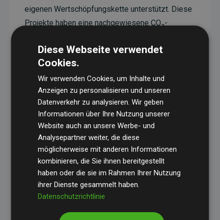
eigenen Wertschöpfungskette unterstützt. Diese
Projekte haben eine nachgewiesene CO₂-
reduzierende Wirkung, die im Durchschnitt dem
Diese Webseite verwendet
Doppelten der geschätzten Emissionen der
Cookies.
Website entspricht.
Wir verwenden Cookies, um Inhalte und
Alle unterstützten Projekte werden durch
Gold
Anzeigen zu personalisieren und unseren
Standard
verifiziert und erfüllen höchste
Datenverkehr zu analysieren. Wir geben
Anforderungen an Qualität, tatsächliche
Informationen über Ihre Nutzung unserer
Klimawirkung und Transparenz. Weitere
Website auch an unsere Werbe- und
Informationen zu den einzelnen Projekten finden
Analysepartner weiter, die diese
möglicherweise mit anderen Informationen
Sie hier.
kombinieren, die Sie ihnen bereitgestellt
haben oder die sie im Rahmen Ihrer Nutzung
ihrer Dienste gesammelt haben.
Datenschutzrichtlinie
Initiative Websites, die Klimaprojekte unterstützen