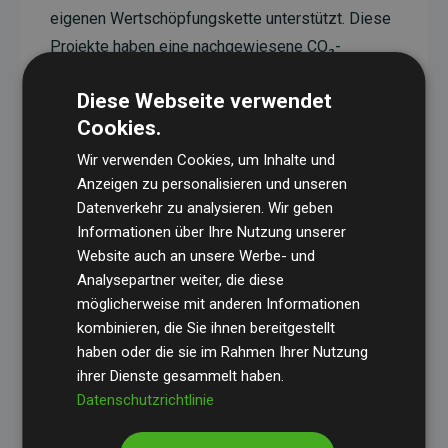
eigenen Wertschöpfungskette unterstützt. Diese
Projekte haben eine nachgewiesene CO₂-
reduzierende Wirkung, die im Durchschnitt dem
Diese Webseite verwendet
Doppelten der geschätzten Emissionen der
Cookies.
Website entspricht.
Wir verwenden Cookies, um Inhalte und
Alle unterstützten Projekte werden durch
Gold
Anzeigen zu personalisieren und unseren
Standard
verifiziert und erfüllen höchste
Datenverkehr zu analysieren. Wir geben
Anforderungen an Qualität, tatsächliche
Informationen über Ihre Nutzung unserer
Klimawirkung und Transparenz. Weitere
Website auch an unsere Werbe- und
Informationen zu den einzelnen Projekten finden
Analysepartner weiter, die diese
möglicherweise mit anderen Informationen
Sie hier.
kombinieren, die Sie ihnen bereitgestellt
haben oder die sie im Rahmen Ihrer Nutzung
ihrer Dienste gesammelt haben.
Datenschutzrichtlinie
Initiative Websites, die Klimaprojekte unterstützen