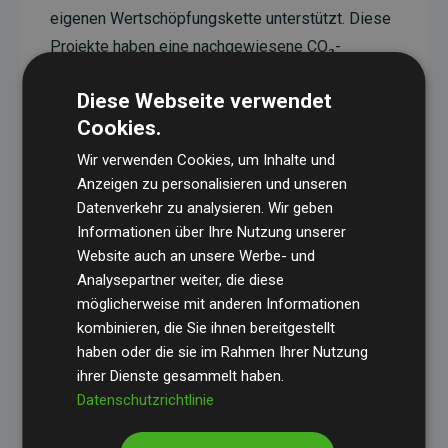
eigenen Wertschöpfungskette unterstützt. Diese
Projekte haben eine nachgewiesene CO₂-
reduzierende Wirkung, die im Durchschnitt dem
Diese Webseite verwendet
Doppelten der geschätzten Emissionen der
Cookies.
Website entspricht.
Wir verwenden Cookies, um Inhalte und
Alle unterstützten Projekte werden durch
Gold
Anzeigen zu personalisieren und unseren
Standard
verifiziert und erfüllen höchste
Datenverkehr zu analysieren. Wir geben
Anforderungen an Qualität, tatsächliche
Informationen über Ihre Nutzung unserer
Klimawirkung und Transparenz. Weitere
Website auch an unsere Werbe- und
Informationen zu den einzelnen Projekten finden
Analysepartner weiter, die diese
möglicherweise mit anderen Informationen
Sie hier.
kombinieren, die Sie ihnen bereitgestellt
haben oder die sie im Rahmen Ihrer Nutzung
ihrer Dienste gesammelt haben.
Datenschutzrichtlinie
Initiative Websites, die Klimaprojekte unterstützen