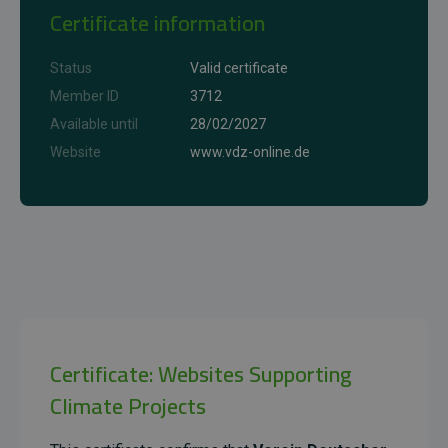
Certificate information
Status
Valid certificate
Member ID
3712
Available until
28/02/2027
Website
www.vdz-online.de
Certificate: Websites Supporting
Climate Projects