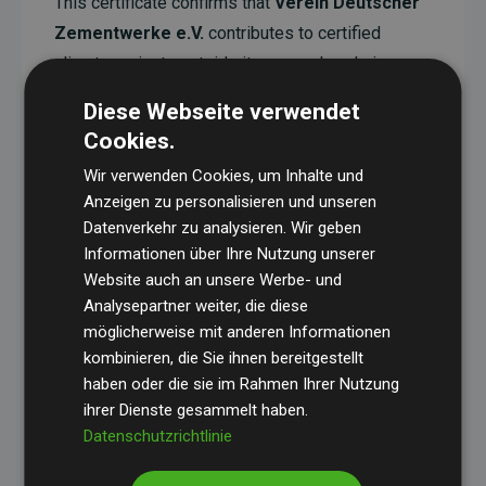
This certificate confirms that
Verein Deutscher
Zementwerke e.V.
contributes to certified
climate projects outside its own value chain.
These projects have a documented CO₂-reducing
Diese Webseite verwendet
effect that, on average, corresponds to twice the
Cookies.
estimated emissions of the website.
Wir verwenden Cookies, um Inhalte und
Anzeigen zu personalisieren und unseren
All supported projects are verified through
Gold
Datenverkehr zu analysieren. Wir geben
Standard
, ensuring high quality, real climate
Informationen über Ihre Nutzung unserer
impact, and full transparency.
Website auch an unsere Werbe- und
Analysepartner weiter, die diese
You can read more about the specific projects
möglicherweise mit anderen Informationen
here.
kombinieren, die Sie ihnen bereitgestellt
haben oder die sie im Rahmen Ihrer Nutzung
ihrer Dienste gesammelt haben.
Datenschutzrichtlinie
Websites Supporting Climate Projects initiative