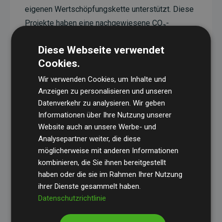
eigenen Wertschöpfungskette unterstützt. Diese
Projekte haben eine nachgewiesene CO₂-
reduzierende Wirkung, die im Durchschnitt dem
Diese Webseite verwendet
Doppelten der geschätzten Emissionen der
Cookies.
Website entspricht.
Wir verwenden Cookies, um Inhalte und
Alle unterstützten Projekte werden durch
Gold
Anzeigen zu personalisieren und unseren
Standard
verifiziert und erfüllen höchste
Datenverkehr zu analysieren. Wir geben
Anforderungen an Qualität, tatsächliche
Informationen über Ihre Nutzung unserer
Klimawirkung und Transparenz. Weitere
Website auch an unsere Werbe- und
Informationen zu den einzelnen Projekten finden
Analysepartner weiter, die diese
möglicherweise mit anderen Informationen
Sie hier.
kombinieren, die Sie ihnen bereitgestellt
haben oder die sie im Rahmen Ihrer Nutzung
ihrer Dienste gesammelt haben.
Datenschutzrichtlinie
Initiative Websites, die Klimaprojekte unterstützen