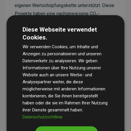
eigenen Wertschöpfungskette unterstützt. Diese
Projekte haben eine nachgewiesene CO₂-
reduzierende Wirkung, die im Durchschnitt dem
Diese Webseite verwendet
Doppelten der geschätzten Emissionen der
Cookies.
Website entspricht.
Wir verwenden Cookies, um Inhalte und
Alle unterstützten Projekte werden durch
Gold
Anzeigen zu personalisieren und unseren
Standard
verifiziert und erfüllen höchste
Datenverkehr zu analysieren. Wir geben
Anforderungen an Qualität, tatsächliche
Informationen über Ihre Nutzung unserer
Klimawirkung und Transparenz. Weitere
Website auch an unsere Werbe- und
Informationen zu den einzelnen Projekten finden
Analysepartner weiter, die diese
möglicherweise mit anderen Informationen
Sie hier.
kombinieren, die Sie ihnen bereitgestellt
haben oder die sie im Rahmen Ihrer Nutzung
ihrer Dienste gesammelt haben.
Datenschutzrichtlinie
Initiative Websites, die Klimaprojekte unterstützen