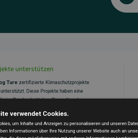
ojekte unterstützen
og Ture
zertifizierte Klimaschutzprojekte
unterstützt. Diese Projekte haben eine
ie im Durchschnitt dem Doppelten der
cht.
ite verwendet Cookies.
ld Standard
verifiziert und erfüllen höchste
kies, um Inhalte und Anzeigen zu personalisieren und unseren Date
mawirkung und Transparenz. Weitere Informationen
geben Informationen über Ihre Nutzung unserer Website auch an uns