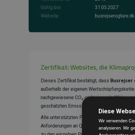
Gültig bis
31.05.2027
Website
busrejserogture.dk
Zertifikat: Websites, die Klimapr
Dieses Zertifikat bestätigt, dass
Busrejser 
außerhalb der eigenen Wertschöpfungskette 
nachgewiesene CO₂-reduzierende Wirkung, d
geschätzten Emissionen der Website entspri
Diese Webse
Alle unterstützten Projekte werden durch
Go
Wir verwenden Coo
Anforderungen an Qualität, tatsächliche Kli
analysieren. Wir 
zu den einzelnen Projekten finden
Sie hier.