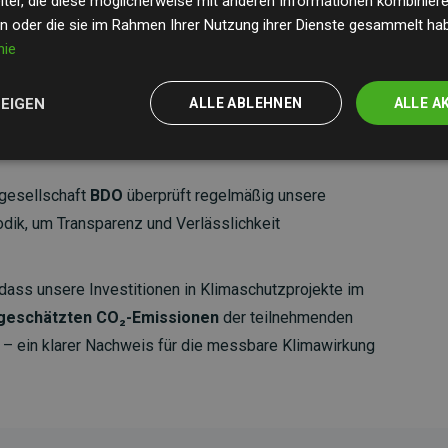
ter, die diese möglicherweise mit anderen Informationen kombinieren
en oder die sie im Rahmen Ihrer Nutzung ihrer Dienste gesammelt ha
nie
ZEIGEN
ALLE ABLEHNEN
ALLE A
gesellschaft
BDO
überprüft regelmäßig unsere
ik, um Transparenz und Verlässlichkeit
dass unsere Investitionen in Klimaschutzprojekte im
 geschätzten CO₂-Emissionen
der teilnehmenden
 ein klarer Nachweis für die messbare Klimawirkung