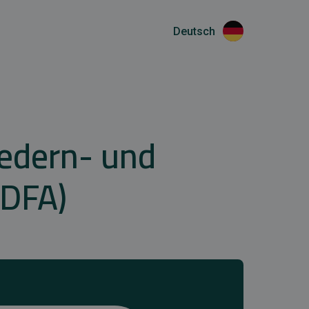
Deutsch
federn- und
EDFA)