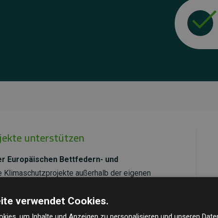
ojekte unterstützen
r Europäischen Bettfedern- und
te Klimaschutzprojekte außerhalb der eigenen
ojekte haben eine nachgewiesene CO₂-
ite verwendet Cookies.
dem Doppelten der geschätzten Emissionen der
kies, um Inhalte und Anzeigen zu personalisieren und unseren Date