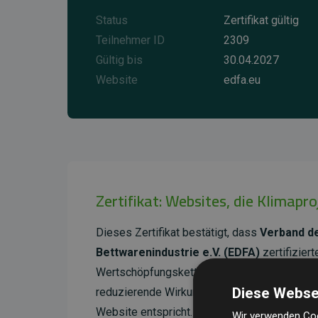
Status
Zertifikat gültig
Teilnehmer ID
2309
Gültig bis
30.04.2027
Website
edfa.eu
Zertifikat: Websites, die Klimapr
Dieses Zertifikat bestätigt, dass
Verband de
Bettwarenindustrie e.V. (EDFA)
zertifizier
Wertschöpfungskette unterstützt. Diese Pr
Diese Webse
reduzierende Wirkung, die im Durchschnitt 
Website entspricht.
Wir verwenden Coo