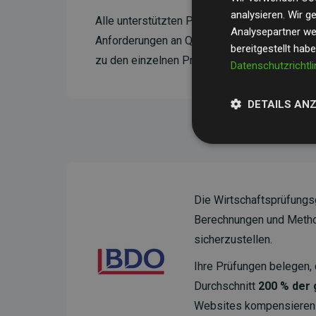
analysieren. Wir 
Alle unterstützten Projekte werden durch
Go
Analysepartner wei
Anforderungen an Qualität, tatsächliche Kli
bereitgestellt hab
zu den einzelnen Projekten finden
Sie hier.
Datenschutzrichtli
DETAILS AN
Die Wirtschaftsprüfungs
Berechnungen und Method
sicherzustellen.
Ihre Prüfungen belegen, 
Durchschnitt
200 % der
Websites kompensieren –