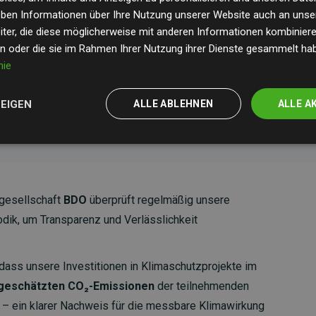
geben Informationen über Ihre Nutzung unserer Website auch an uns
ld Standard
verifiziert und erfüllen höchste
ter, die diese möglicherweise mit anderen Informationen kombinieren
mawirkung und Transparenz. Weitere Informationen
en oder die sie im Rahmen Ihrer Nutzung ihrer Dienste gesammelt ha
nie
ZEIGEN
ALLE ABLEHNEN
ALLE A
gesellschaft
BDO
überprüft regelmäßig unsere
ik, um Transparenz und Verlässlichkeit
dass unsere Investitionen in Klimaschutzprojekte im
 geschätzten CO₂-Emissionen
der teilnehmenden
 ein klarer Nachweis für die messbare Klimawirkung