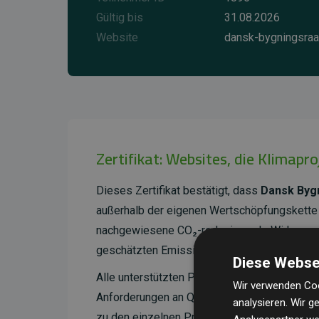
Gültig bis
31.08.2026
Website
dansk-bygningsraa
Zertifikat: Websites, die Klimapr
Dieses Zertifikat bestätigt, dass
Dansk Byg
außerhalb der eigenen Wertschöpfungskette 
nachgewiesene CO₂-reduzierende Wirkung, d
geschätzten Emissionen der Website entspri
Diese Webse
Alle unterstützten Projekte werden durch
Go
Wir verwenden Coo
Anforderungen an Qualität, tatsächliche Kli
analysieren. Wir 
zu den einzelnen Projekten finden
Sie hier.