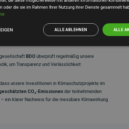
ter, die diese möglicherweise mit anderen Informationen kombinieren
en oder die sie im Rahmen Ihrer Nutzung ihrer Dienste gesammelt ha
nie
ZEIGEN
ALLE ABLEHNEN
ALLE A
gesellschaft
BDO
überprüft regelmäßig unsere
ik, um Transparenz und Verlässlichkeit
dass unsere Investitionen in Klimaschutzprojekte im
 geschätzten CO₂-Emissionen
der teilnehmenden
 ein klarer Nachweis für die messbare Klimawirkung