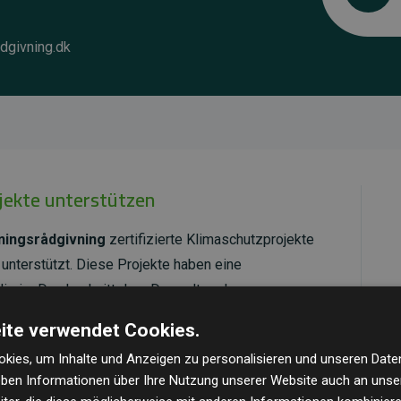
dgivning.dk
ojekte unterstützen
ningsrådgivning
zertifizierte Klimaschutzprojekte
unterstützt. Diese Projekte haben eine
ie im Durchschnitt dem Doppelten der
cht.
ite verwendet Cookies.
ld Standard
verifiziert und erfüllen höchste
kies, um Inhalte und Anzeigen zu personalisieren und unseren Date
mawirkung und Transparenz. Weitere Informationen
geben Informationen über Ihre Nutzung unserer Website auch an uns