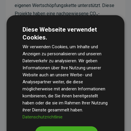
eigenen Wertschöpfungskette unterstützt. Diese
Projekte haben eine nachgewiesene CO₂-
reduzierende Wirkung, die im Durchschnitt dem
Diese Webseite verwendet
Doppelten der geschätzten Emissionen der
Cookies.
Website entspricht.
Wir verwenden Cookies, um Inhalte und
Alle unterstützten Projekte werden durch
Gold
Anzeigen zu personalisieren und unseren
Standard
verifiziert und erfüllen höchste
Datenverkehr zu analysieren. Wir geben
Anforderungen an Qualität, tatsächliche
Informationen über Ihre Nutzung unserer
Klimawirkung und Transparenz. Weitere
Website auch an unsere Werbe- und
Informationen zu den einzelnen Projekten finden
Analysepartner weiter, die diese
möglicherweise mit anderen Informationen
Sie hier.
kombinieren, die Sie ihnen bereitgestellt
haben oder die sie im Rahmen Ihrer Nutzung
ihrer Dienste gesammelt haben.
Datenschutzrichtlinie
Initiative Websites, die Klimaprojekte unterstützen