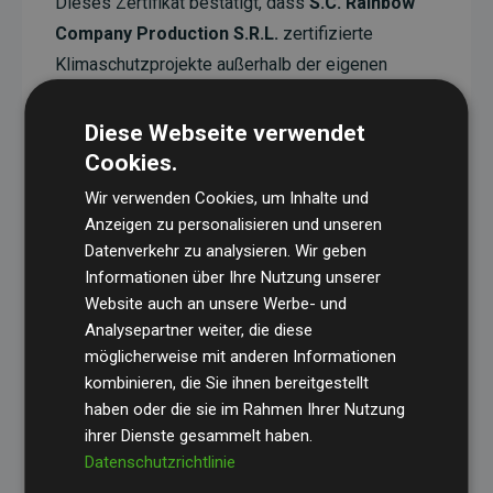
Dieses Zertifikat bestätigt, dass
S.C. Rainbow
Company Production S.R.L.
zertifizierte
Klimaschutzprojekte außerhalb der eigenen
Wertschöpfungskette unterstützt. Diese Projekte
haben eine nachgewiesene CO₂-reduzierende
Diese Webseite verwendet
Wirkung, die im Durchschnitt dem Doppelten der
Cookies.
geschätzten Emissionen der Website entspricht.
Wir verwenden Cookies, um Inhalte und
Anzeigen zu personalisieren und unseren
Alle unterstützten Projekte werden durch
Gold
Datenverkehr zu analysieren. Wir geben
Standard
verifiziert und erfüllen höchste
Informationen über Ihre Nutzung unserer
Anforderungen an Qualität, tatsächliche
Website auch an unsere Werbe- und
Klimawirkung und Transparenz. Weitere
Analysepartner weiter, die diese
Informationen zu den einzelnen Projekten finden
möglicherweise mit anderen Informationen
Sie hier.
kombinieren, die Sie ihnen bereitgestellt
haben oder die sie im Rahmen Ihrer Nutzung
ihrer Dienste gesammelt haben.
Datenschutzrichtlinie