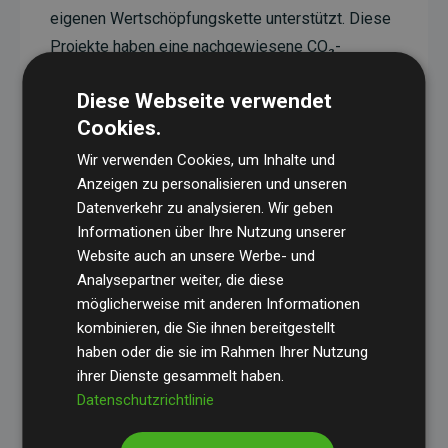
eigenen Wertschöpfungskette unterstützt. Diese
Projekte haben eine nachgewiesene CO₂-
reduzierende Wirkung, die im Durchschnitt dem
Diese Webseite verwendet
Doppelten der geschätzten Emissionen der
Cookies.
Website entspricht.
Wir verwenden Cookies, um Inhalte und
Alle unterstützten Projekte werden durch
Gold
Anzeigen zu personalisieren und unseren
Standard
verifiziert und erfüllen höchste
Datenverkehr zu analysieren. Wir geben
Anforderungen an Qualität, tatsächliche
Informationen über Ihre Nutzung unserer
Klimawirkung und Transparenz. Weitere
Website auch an unsere Werbe- und
Informationen zu den einzelnen Projekten finden
Analysepartner weiter, die diese
möglicherweise mit anderen Informationen
Sie hier.
kombinieren, die Sie ihnen bereitgestellt
haben oder die sie im Rahmen Ihrer Nutzung
ihrer Dienste gesammelt haben.
Datenschutzrichtlinie
Initiative Websites, die Klimaprojekte unterstützen